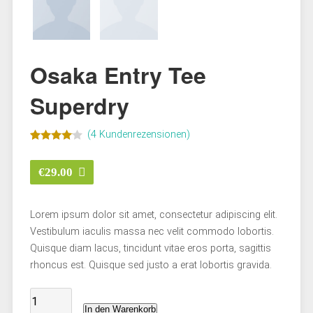
Osaka Entry Tee
Superdry
(
4
Kundenrezensionen)
Bewertet
4
mit
4.00
€
29.00
von 5
basierend
auf
Lorem ipsum dolor sit amet, consectetur adipiscing elit.
Kundenbewertungen
Vestibulum iaculis massa nec velit commodo lobortis.
Quisque diam lacus, tincidunt vitae eros porta, sagittis
rhoncus est. Quisque sed justo a erat lobortis gravida.
In den Warenkorb