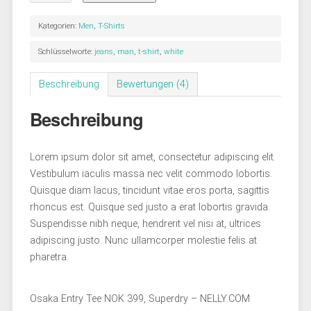
Kategorien:
Men
,
T-Shirts
Schlüsselworte:
jeans
,
man
,
t-shirt
,
white
Beschreibung
Bewertungen (4)
Beschreibung
Lorem ipsum dolor sit amet, consectetur adipiscing elit.
Vestibulum iaculis massa nec velit commodo lobortis.
Quisque diam lacus, tincidunt vitae eros porta, sagittis
rhoncus est. Quisque sed justo a erat lobortis gravida.
Suspendisse nibh neque, hendrerit vel nisi at, ultrices
adipiscing justo. Nunc ullamcorper molestie felis at
pharetra.
Osaka Entry Tee NOK 399, Superdry – NELLY.COM