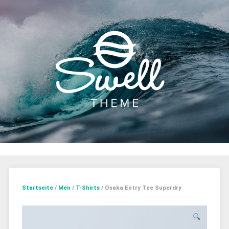
Startseite
/
Men
/
T-Shirts
/ Osaka Entry Tee Superdry