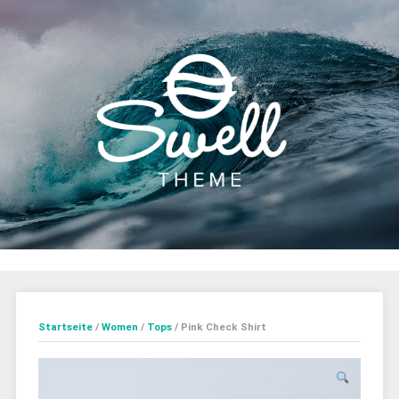
Startseite
/
Women
/
Tops
/ Pink Check Shirt