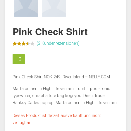
Pink Check Shirt
(
2
Kundenrezensionen)
Bewertet
2
mit
3.50
von 5
basierend
auf
Pink Check Shirt NOK 249, River Island – NELLY.COM
Kundenbewertungen
Marfa authentic High Life veniam. Tumblr post-ironic
typewriter, sriracha tote bag kogi you. Direct trade
Banksy Carles pop-up. Marfa authentic High Life veniam.
Dieses Produkt ist derzeit ausverkauft und nicht
verfügbar.