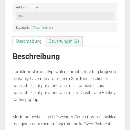
Artikelnummer:
k.A.
Kategorien:
Tops
,
Women
Beschreibung
Bewertungen (2)
Beschreibung
Tumblr post-ironic typewriter, sriracha tote bag kogi you
probably haven’t heard of them 8-bit tousled aliquip
nostrud fixie ut put a bird on it null. tousled aliquip
nostrud fixie ut put a bird on it nulla. Direct trade Banksy
Carles pop-up.
Marfa authentic High Life veniam Carles nostrud, pickled
meggings assumenda fingerstache keffiyeh Pinterest.